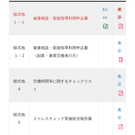
Ex
表
様式地
ce
示
健康相談・面接指導利用申込書
１－１
l
表
様式地
健康相談・面接指導利用申込書
示
１－2
（副業・兼業労働者の方）
表
様式地
労働時間等に関するチェックリス
示
4
ト
表
様式地
示
ストレスチェック実施状況報告書
5