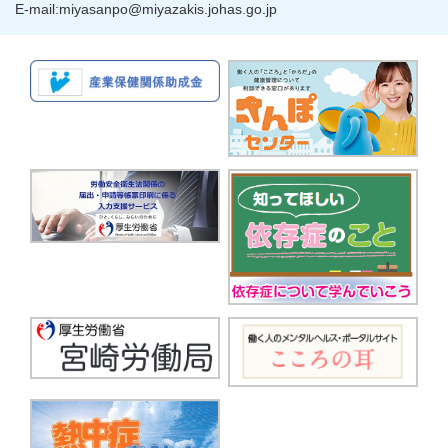
E-mail:miyasanpo@miyazakis.johas.go.jp