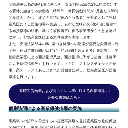
安衛法第66条の8第1項に基づき、安衛則第52条の2第1項に規定す
る要件に該当する労働者（時間外・休日労働時間が1月当たり80時
間を超え、かつ、疲労の蓄積が認められる者）を対象として登録
産業医による面接指導を実施し、安衛法第66条の8第4項に規定す
る面接指導の結果に基づく事後措置に係る事業者からの意見聴取
に対し、登録産業医による意見陳述を実施します。
また、安衛法第66条の9に基づき健康への配慮が必要な労働者（時
間外・休日労働時間が1月当たり45時間を超える者）を対象として
登録産業医による面接指導又は、面接指導に準ずる措置（保健師
による保健指導等）を行います。さらに、ストレスチェックの結
果、高ストレスであるとされた労働者に対し、登録産業医が面接
指導を行います。
「長時間労働者および高ストレス者に対する面接指導」に
必要な書類はこちら
個別訪問による産業保健指導の実施
事業場への訪問を希望する小規模事業場を登録産業医や登録保健
師が訪問し、事業場の状況を踏まえた産業保健に係る指導を行い