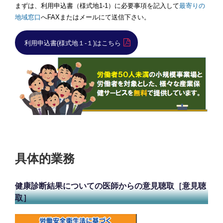
まずは、利用申込書（様式地1-1）に必要事項を記入して
最寄りの
地域窓口
へFAXまたはメールにて送信下さい。
利用申込書(様式地１-１)はこちら
具体的業務
健康診断結果についての医師からの意見聴取［意見聴
取］