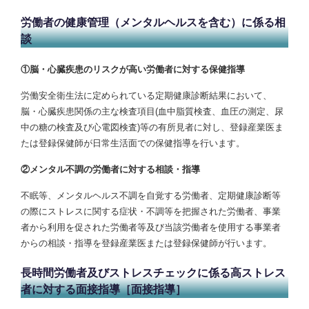
労働者の健康管理（メンタルヘルスを含む）に係る相
談
①脳・心臓疾患のリスクが高い労働者に対する保健指導
労働安全衛生法に定められている定期健康診断結果において、
脳・心臓疾患関係の主な検査項目(血中脂質検査、血圧の測定、尿
中の糖の検査及び心電図検査)等の有所見者に対し、登録産業医ま
たは登録保健師が日常生活面での保健指導を行います。
②メンタル不調の労働者に対する相談・指導
不眠等、メンタルヘルス不調を自覚する労働者、定期健康診断等
の際にストレスに関する症状・不調等を把握された労働者、事業
者から利用を促された労働者等及び当該労働者を使用する事業者
からの相談・指導を登録産業医または登録保健師が行います。
長時間労働者及びストレスチェックに係る高ストレス
者に対する面接指導［面接指導］