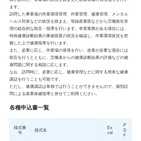
ます。
訪問した事業場の作業環境管理、作業管理、健康管理、メンタル
ヘルス対策などの状況を踏まえ、登録産業医などから労働衛生管
理の総合的な助言・指導を行います。有害業務がある場合には、
特殊健康診断結果の事後措置の状況を確認し、作業環境状況を把
握した上で健康指導を行います。
また、必要に応じ、作業場の巡視を行い、改善が必要な場合には
助言を行うとともに、労働者からの健康診断結果の評価などの健
康問題に関する相談に応じます。
なお、訪問時に、必要に応じ、健康管理などに関する簡単な健康
講話を行うことも可能です。
ただし、健康講話は単独では行うことができませんので、個別訪
問による産業保健指導と併せてご利用ください。
各種申込書一覧
P
様式番
Ex
様式名
D
号
cel
F