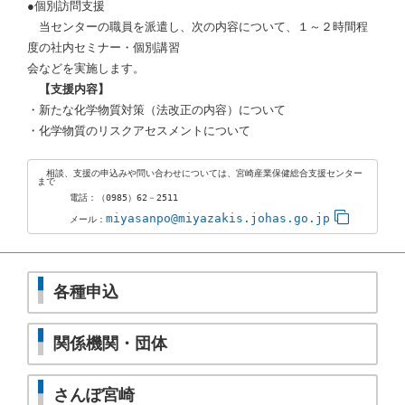
●個別訪問支援
当センターの職員を派遣し、次の内容について、１～２時間程
度の社内セミナー・個別講習
会などを実施します。
【支援内容】
・新たな化学物質対策（法改正の内容）について
・化学物質のリスクアセスメントについて
　相談、支援の申込みや問い合わせについては、宮崎産業保健総合支援センター
まで

　　　 電話：（0985）62－2511

miyasanpo@miyazakis.johas.go.jp
　　　 メール：
各種申込
関係機関・団体
さんぽ宮崎