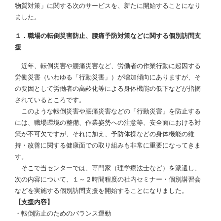
物質対策」に関する次のサービスを、新たに開始することになり
ました。
１．職場の転倒災害防止、腰痛予防対策などに関する個別訪問支
援
近年、転倒災害や腰痛災害など、労働者の作業行動に起因する
労働災害（いわゆる「行動災害」）が増加傾向にありますが、そ
の要因として労働者の高齢化等による身体機能の低下などが指摘
されているところです。
このような転倒災害や腰痛災害などの「行動災害」を防止する
には、職場環境の整備、作業姿勢への注意等、安全面における対
策が不可欠ですが、それに加え、予防体操などの身体機能の維
持・改善に関する健康面での取り組みも非常に重要になってきま
す。
そこで当センターでは、専門家（理学療法士など）を派遣し、
次の内容について、１～２時間程度の社内セミナー・個別講習会
などを実施する個別訪問支援を開始することになりました。
【支援内容】
・転倒防止のためのバランス運動