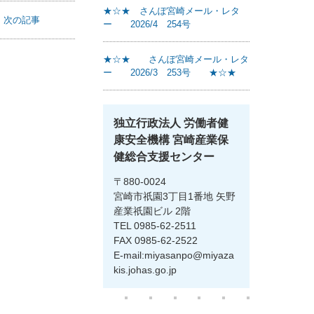
★☆★ さんぽ宮崎メール・レタ
ー 2026/5 255号 ★☆★
武町３９－８４）.pdf
★☆★ さんぽ宮崎メール・レタ
次の記事
ー 2026/4 254号
★☆★ さんぽ宮崎メール・レタ
ー 2026/3 253号 ★☆★
独立行政法人 労働者健
康安全機構 宮崎産業保
健総合支援センター
〒880-0024
宮崎市祇園3丁目1番地 矢野
産業祇園ビル 2階
TEL 0985-62-2511
FAX 0985-62-2522
E-mail:miyasanpo@miyaza
kis.johas.go.jp