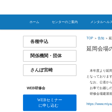
コンテンツに移動
ホーム
センターのご案内
メンタルヘル
TOP
告知
>
>
各種申込
延岡会場
関係機関・団体
さんぽ宮崎
本年度より延岡
となっておりま
なお、公道から
WEB研修会
お車でお越しの
研修会場建屋前