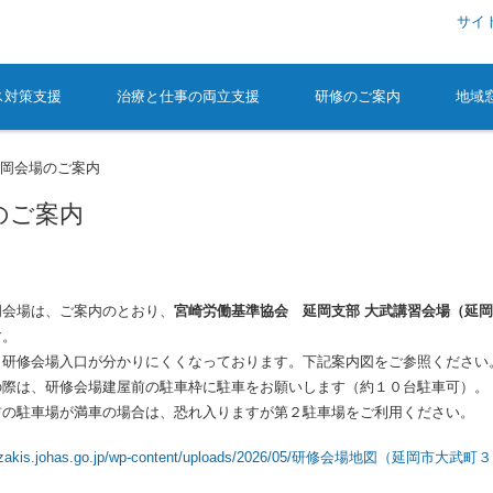
サイ
ス対策支援
治療と仕事の両立支援
研修のご案内
地域
延岡会場のご案内
のご案内
会場は、ご案内のとおり、
宮崎労働基準協会 延岡支部 大武講習会場（延岡市
す。
研修会場入口が分かりにくくなっております。下記案内図をご参照ください
際は、研修会場建屋前の駐車枠に駐車をお願いします（約１０台駐車可）。
の駐車場が満車の場合は、恐れ入りますが第２駐車場をご利用ください。