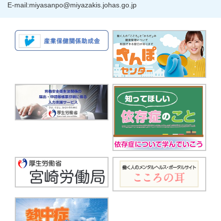
E-mail:miyasanpo@miyazakis.johas.go.jp