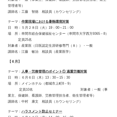
管理者等）
講師名：工藤 智徳 相談員（カウンセリング）
テーマ：
作業現場における暑熱環境対策
日 時：５月２８日（火）19：00～21：00
場 所：串間市総合保健福祉センター（串間市大字西方9365－8）
定員25名
対象者：産業医（日医認定生涯研修専門（８））・一般
講師名：江藤 敏治 相談員（産業医学）
【６月】
テーマ：
人事・労務管理のポイント① 過重労働対策
日 時：６月６日（木）13：30～15：30
場 所：メインホテル（都城市上町8－9）
定員10名 対象者：一般（事
業主、保健師、看護師、労務管理担当者、衛生管理者等）
講師名：中村 康文 相談員（カウンセリング）
テーマ：
ハラスメント防止セミナー