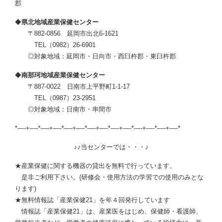
郡
◆
県北地域産業保健センター
〒882-0856 延岡市出北6-1621
TEL（0982）26-6901
◎対象地域：延岡市・日向市・西臼杵郡・東臼杵郡
◆
南那珂地域産業保健センター
〒887-0022 日南市上平野町1-1-17
TEL（0987）23-2951
◎対象地域：日南市・串間市
*—-+—-*—-+—-*—-+—-*—-+—-*—-+—-*—-+—-*—-+—-*
♪♪当センターでは・・・♪
★産業保健に関する機器の貸出を無料で行っています。
是非ご利用下さい。(研修会・使用方法の学習での使用のみとな
ります)
★無料情報誌「産業保健21」を年４回発行しています
情報誌「産業保健21」は、産業医をはじめ、保健師・看護師、