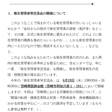
―――――――――――――――――――――――――★
１.
衛生管理者等交流会の開催について
このようなことで悩まれている衛生管理者の方いらっしゃいま
せんか？『会社からの指示で衛生管理者の資格（免許等）をとっ
て、その後、正式に衛生管理者に選任されたけど、どのように衛
生管理者の職務を進めたらいいものか…。しかも衛生管理者が社
内に一人だけなので他に相談する人もいないしな…。』などな
ど。
このような悩みをもたれている衛生管理者の方のため、また県
内の衛生管理者の水準向上を図るために、当センターでは、年に
一度、「衛生管理者等交流会」を開催し、衛生管理者相互の交
流・情報交換の場を設けています。
今年の「衛生管理者等交流会」は、
6月19日
（水）13時30分～16
時30分に
宮崎県医師会館（宮崎市和知川原１－101）
において開催
しますが、今回は「宮崎県における労働衛生の現状について」と
「職場の転倒・腰痛災害防止対策～予防体操等、身体機能維持に
かかる対策を中心に～」の２つの講演を予定しています（もちろ
ん参加は無料です。）。