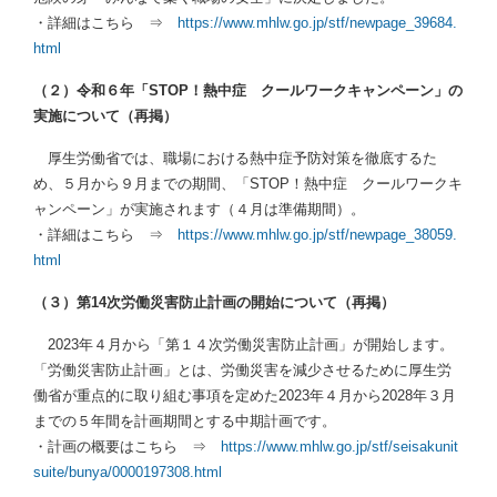
・詳細はこちら ⇒
https://www.mhlw.go.jp/stf/newpage_39684.
html
（２）
令和６年「STOP！熱中症 クールワークキャンペーン」
の
実施について（再掲）
厚生労働省では、職場における熱中症予防対策を徹底するた
め、５月から９月までの期間、「STOP！熱中症 クールワークキ
ャンペーン」が実施されます（４月は準備期間）。
・詳細はこちら ⇒
https://www.mhlw.go.jp/stf/newpage_38059.
html
（３）
第14次労働災害防止計画の開始について（再掲）
2023年４月から「第１４次労働災害防止計画」が開始します。
「労働災害防止計画」とは、労働災害を減少させるために厚生労
働省が重点的に取り組む事項を定めた2023年４月から2028年３月
までの５年間を計画期間とする中期計画です。
・計画の概要はこちら ⇒
https://www.mhlw.go.jp/stf/seisakunit
suite/bunya/0000197308.html