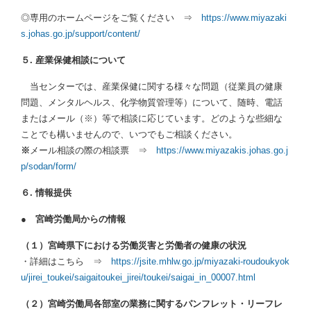
◎専用のホームページをご覧ください ⇒
https://www.miyazaki
s.johas.go.jp/support/content/
５. 産業保健相談について
当センターでは、産業保健に関する様々な問題（従業員の健康
問題、メンタルヘルス、化学物質管理等）について、随時、電話
またはメール（※）等で相談に応じています。どのような些細な
ことでも構いませんので、いつでもご相談ください。
※
メール相談の際の相談票 ⇒
https://www.miyazakis.johas.go.j
p/sodan/form/
６. 情報提供
●
宮崎労働局からの情報
（１）宮崎県下における労働災害と労働者の健康の状況
・詳細はこちら ⇒
https://jsite.mhlw.go.jp/miyazaki-roudoukyok
u/jirei_toukei/saigaitoukei_jirei/toukei/saigai_in_00007.html
（２）宮崎労働局各部室の業務に関するパンフレット・リーフレ