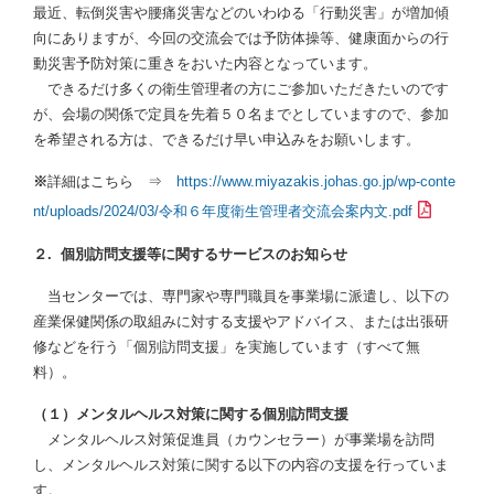
最近、転倒災害や腰痛災害などのいわゆる「行動災害」が増加傾
向にありますが、今回の交流会では予防体操等、健康面からの行
動災害予防対策に重きをおいた内容となっています。
できるだけ多くの衛生管理者の方にご参加いただきたいのです
が、会場の関係で定員を先着５０名までとしていますので、参加
を希望される方は、できるだけ早い申込みをお願いします。
※
詳細はこちら ⇒
https://www.miyazakis.johas.go.jp/wp-conte
nt/uploads/2024/03/令和６年度衛生管理者交流会案内文.pdf
２. 個別訪問支援等に関するサービスのお知らせ
当センターでは、専門家や専門職員を事業場に派遣し、以下の
産業保健関係の取組みに対する支援やアドバイス、または出張研
修などを行う「個別訪問支援」を実施しています（すべて無
料）。
（１）メンタルヘルス対策に関する個別訪問支援
メンタルヘルス対策促進員（カウンセラー）が事業場を訪問
し、メンタルヘルス対策に関する以下の内容の支援を行っていま
す。