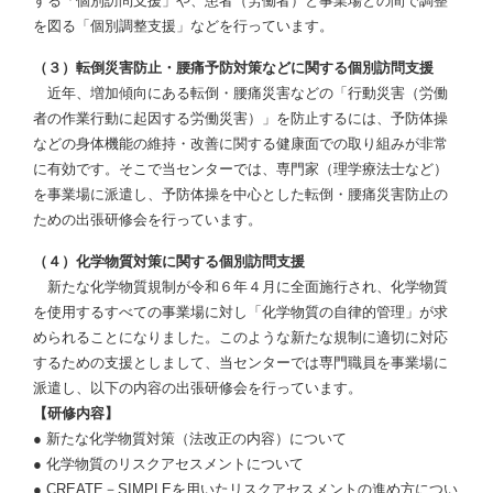
する「個別訪問支援」や、患者（労働者）と事業場との間で調整
を図る「個別調整支援」などを行っています。
（３）転倒災害防止・腰痛予防対策などに関する個別訪問支援
近年、増加傾向にある転倒・腰痛災害などの「行動災害（労働
者の作業行動に起因する労働災害）」を防止するには、予防体操
などの身体機能の維持・改善に関する健康面での取り組みが非常
に有効です。そこで当センターでは、専門家（理学療法士など）
を事業場に派遣し、予防体操を中心とした転倒・腰痛災害防止の
ための出張研修会を行っています。
（４）化学物質対策に関する個別訪問支援
新たな化学物質規制が令和６年４月に全面施行され、化学物質
を使用するすべての事業場に対し「化学物質の自律的管理」が求
められることになりました。このような新たな規制に適切に対応
するための支援としまして、当センターでは専門職員を事業場に
派遣し、以下の内容の出張研修会を行っています。
【研修内容】
● 新たな化学物質対策（法改正の内容）について
● 化学物質のリスクアセスメントについて
● CREATE－SIMPLEを用いたリスクアセスメントの進め方につい