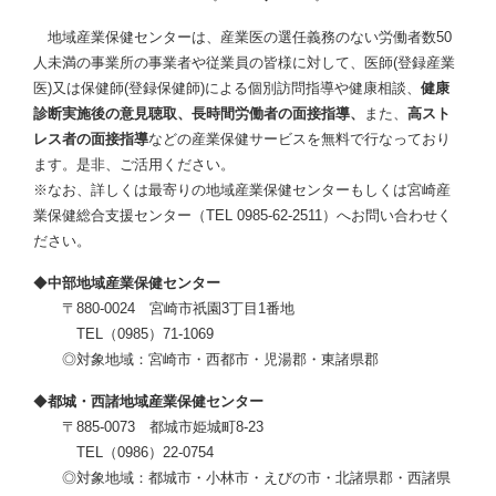
地域産業保健センターは、産業医の選任義務のない労働者数50
人未満の事業所の事業者や従業員の皆様に対して、医師(登録産業
医)又は保健師(登録保健師)による個別訪問指導や健康相談、
健康
診断実施後の意見聴取、長時間労働者の面接指導、
また、
高スト
レス者の面接指導
などの産業保健サービスを無料で行なっており
ます。是非、ご活用ください。
※なお、詳しくは最寄りの地域産業保健センターもしくは宮崎産
業保健総合支援センター（TEL 0985-62-2511）へお問い合わせく
ださい。
◆
中部地域産業保健センター
〒880-0024 宮崎市祇園3丁目1番地
TEL（0985）71-1069
◎対象地域：宮崎市・西都市・児湯郡・東諸県郡
◆
都城・西諸地域産業保健センター
〒885-0073 都城市姫城町8-23
TEL（0986）22-0754
◎対象地域：都城市・小林市・えびの市・北諸県郡・西諸県