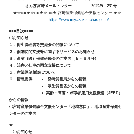
さんぽ宮崎メール・レター
2024/5 231号
★☆∞∞★☆∞∞★☆∞∞★ 宮崎産業保健総合支援センター ★☆
https://www.miyazakis.johas.go.jp/
■■■目次■■■■
〇お知らせ
１．衛生管理者等交流会の開催について
２．個別訪問支援等に関するサービスのお知らせ
３．産業（医）保健研修会のご案内（５・６月分）
４．治療と仕事の両立支援について
５．産業保健相談について
６．情報提供 ● 宮崎労働局からの情報
● 厚生労働省からの情報
● 高齢・障害・求職者雇用支援機構（JEED）
からの情報
〇宮崎産業保健総合支援センター「地域窓口」、地域産業保健セ
ンターのご案内
★―――――――――――――――――――――――――
〇お知らせ