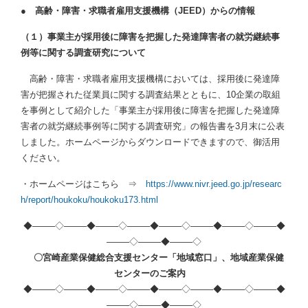
● 高齢・障害・求職者雇用支援機構（JEED）からの情報
（１）事業主が採用後に障害を把握した発達障害者の就労継続事
例等に関する調査研究について
高齢・障害・求職者雇用支援機構においては、採用後に発達障
害が把握された従業員に関する調査結果とともに、10企業の取組
を事例として紹介した「事業主が採用後に障害を把握した発達障
害者の就労継続事例等に関する調査研究」の報告書を3月末に公表
しました。ホームページからダウンロードできますので、御活用
ください。
・ホームページはこちら ⇒
https://www.nivr.jeed.go.jp/researc
h/report/houkoku/houkoku173.html
◆——–◇——–◆——–◇——–◆——–◇——–◆——–◇——–◆
——–◇——–◆——–◇
〇宮崎産業保健総合支援センター「地域窓口」、地域産業保健
センターのご案内
◆——–◇——–◆——–◇——–◆——–◇——–◆——–◇——–◆
——–◇——–◆——–◇