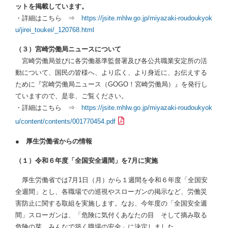
ットを掲載しています。
・詳細はこちら ⇒
https://jsite.mhlw.go.jp/miyazaki-roudoukyok
u/jirei_toukei/_120768.html
（３）宮崎労働局ニュースについて
宮崎労働局並びに各労働基準監督署及び各公共職業安定所の活
動について、国民の皆様へ、より広く、より身近に、お伝えする
ために『宮崎労働局ニュース（GOGO！宮崎労働局）』を発行し
ていますので、是非、ご覧ください。
・詳細はこちら ⇒
https://jsite.mhlw.go.jp/miyazaki-roudoukyok
u/content/contents/001770454.pdf
●
厚生労働省からの情報
（１）
令和６年度「全国安全週間」を7月に実施
厚生労働省では7月1日（月）から１週間を令和６年度「全国安
全週間」とし、各職場での巡視やスローガンの掲示など、労働災
害防止に関する取組を実施します。なお、今年度の「全国安全週
間」スローガンは、「危険に気付くあなたの目 そして摘み取る
危険の芽 みんなで築く職場の安全」に決定しました。