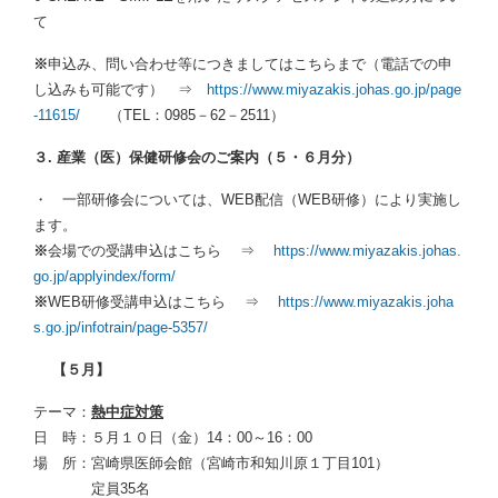
て
※
申込み、問い合わせ等につきましてはこちらまで（電話での申
し込みも可能です） ⇒
https://www.miyazakis.johas.go.jp/page
-11615/
（TEL：0985－62－2511）
３.
産業（医）保健研修会のご案内（５・６月分）
・ 一部研修会については、WEB配信（WEB研修）により実施し
ます。
※
会場での受講申込はこちら ⇒
https://www.miyazakis.johas.
go.jp/applyindex/form/
※
WEB研修受講申込はこちら ⇒
https://www.miyazakis.joha
s.go.jp/infotrain/page-5357/
【５月】
テーマ：
熱中症対策
日 時：５月１０日（金）14：00～16：00
場 所：宮崎県医師会館（宮崎市和知川原１丁目101）
定員35名